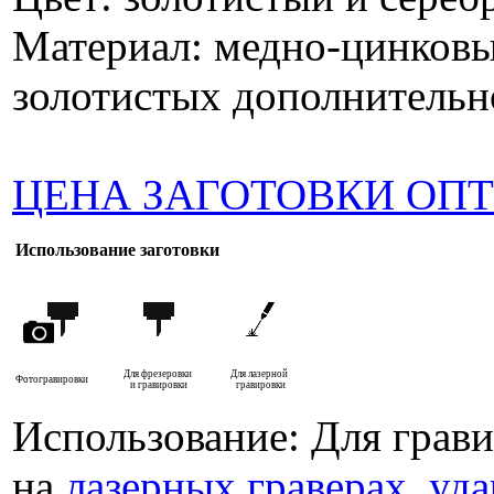
Материал: медно-цинковы
золотистых дополнительн
ЦЕНА ЗАГОТОВКИ ОП
Использование заготовки
Для фрезеровки
Для лазерной
Фотогравировки
и гравировки
гравировки
Использование: Для грав
на
лазерных граверах
,
уда